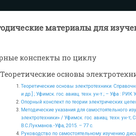
одические материалы для изуче
рные конспекты по циклу
«Теоретические основы электротехн
Теоретические основы электротехники. Справочны
и др.] ; Уфимск. гос. авиац. техн. ун-т ; – Уфа : РИК 
Опорный конспект по теории электрических цепе
Методические указания для самостоятельного и
электротехники» / Уфимск. гос. авиац. техн. ун-т; С
В.С.Лукманов.-Уфа, 2015. – 77 с.
Руководство по самостоятельному изучению дис