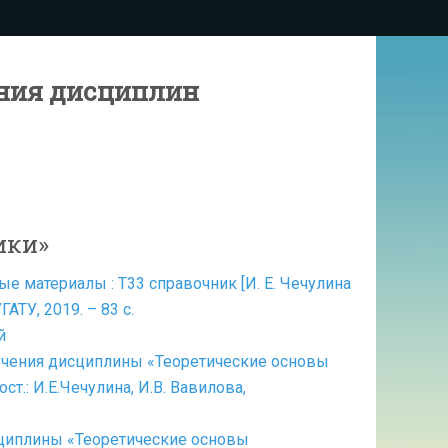
ния дисциплин
ики»
е материалы : Т33 справочник [И. Е. Чечулина
УГАТУ, 2019. – 83 с.
й
зучения дисциплины «Теоретические основы
ост.: И.Е.Чечулина, И.В. Вавилова,
циплины «Теоретические основы