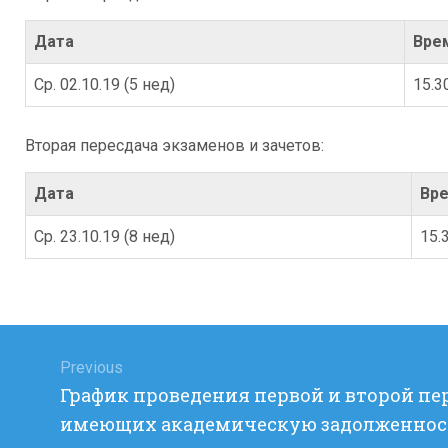
Дата
Вре
Ср. 02.10.19 (5 нед)
15.3
Вторая пересдача экзаменов и зачетов:
Дата
Вр
Ср. 23.10.19 (8 нед)
15.
Навигация
по
Previous
Previous
График проведения первой и второй пер
записям
post:
имеющих академическую задолженнос