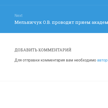
Next
Next
Мельничук О.В. проводит прием акаде
post:
ДОБАВИТЬ КОММЕНТАРИЙ
Для отправки комментария вам необходимо
автор