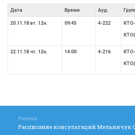
Дата
Время
Ауд.
Груп
20.11.18 вт. 12н.
09:45
4-222
КТО-
КТО(
22.11.18 чт. 12н.
14:00
4-216
КТО-
КТО(
Навигация
по
Previous
Previous
Расписание консультаций Мельничук О.В
записям
post: