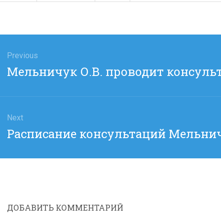
гация
Previous
Previous
Мельничук О.В. проводит консульт
сям
post:
Next
Next
Расписание консультаций Мельничу
post:
ДОБАВИТЬ КОММЕНТАРИЙ